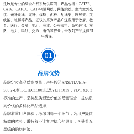
泛
玖
是专业的综合布线系统供应商，产品包括：CAT5E、
CAT6、CAT6A、CAT7铜缆网线，网络跳线、室内室外光
缆、光纤跳线、尾纤、模块、面板、配线架、理线架、跳
线架、地插等产品。泛玖的系列产品广泛应用于政府、教
育、医疗、金融、地产、商业、公检法司、高档住宅、军
队、电力、民航、交通、电信等行业，全系列产品提供25
年质保。
01
品牌优势
品牌定位高品质高质量，严格按照
ANSI/TIA/EIA-
568.2-D和ISO/IEC11801
以及
YD/T1019
，
YD/T 926.3
标准的
生产，坚持品质塑造价值的经营理念，提供质
高价优的多样化产品选择。
品牌着重用户体验，考虑到每一个细节，为用户提供
极致的体验，秉持着不让客户操心的原则，享受着五
星级的购物体验。