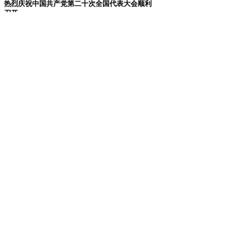
热烈庆祝中国共产党第二十次全国代表大会顺利
召开
【详细】
2022-10-20
泛玖数据中心预端接产品检测数据达到行业领先
水平
【详细】
2022-04-27
技术服务