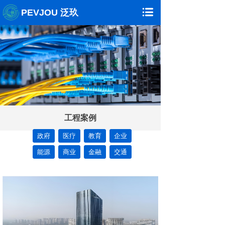
PEVJOU 泛玖
工程案例
政府
医疗
教育
企业
能源
商业
金融
交通