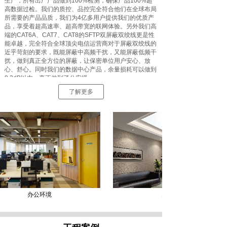
生产，所有出厂产品做到100%检测，确保产品100%超
高数据过检。我们的质控、品控完全符合他们在全球布局
所需要的产品品质，我们为4亿多用户提供我们的优质产
品，享受着超高速率、超高带宽的联网体验。另外我们高
端的CAT6A、CAT7、CAT8的SFTP双屏蔽双绞线更是性
能卓越，完全符合全球顶尖电信运营商对于屏蔽双绞线的
近乎苛刻的要求，既能屏蔽中高频干扰，又能屏蔽低频干
扰，做到真正全方位的屏蔽，让保密单位用户安心、放
心、舒心。同时我们的数据中心产品，余量损耗可以做到
0.3dB以内，真正做到了公安级。
了解更多
办公环境
办公环境