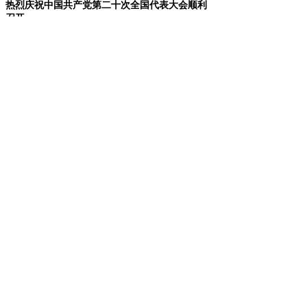
热烈庆祝中国共产党第二十次全国代表大会顺利
召开
【详细】
2022-10-20
泛玖数据中心预端接产品检测数据达到行业领先
水平
【详细】
2022-04-27
技术服务