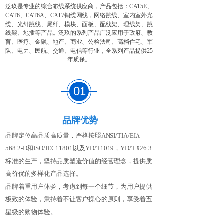
泛
玖
是专业的综合布线系统供应商，产品包括：CAT5E、
CAT6、CAT6A、CAT7铜缆网线，网络跳线、室内室外光
缆、光纤跳线、尾纤、模块、面板、配线架、理线架、跳
线架、地插等产品。泛玖的系列产品广泛应用于政府、教
育、医疗、金融、地产、商业、公检法司、高档住宅、军
队、电力、民航、交通、电信等行业，全系列产品提供25
年质保。
01
品牌优势
品牌定位高品质高质量，严格按照
ANSI/TIA/EIA-
568.2-D和ISO/IEC11801
以及
YD/T1019
，
YD/T 926.3
标准的
生产，坚持品质塑造价值的经营理念，提供质
高价优的多样化产品选择。
品牌着重用户体验，考虑到每一个细节，为用户提供
极致的体验，秉持着不让客户操心的原则，享受着五
星级的购物体验。